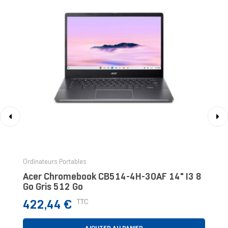
‹
›
Ordinateurs Portables
Acer Chromebook CB514-4H-30AF 14" I3 8
Go Gris 512 Go
Prix
TTC
422,44 €