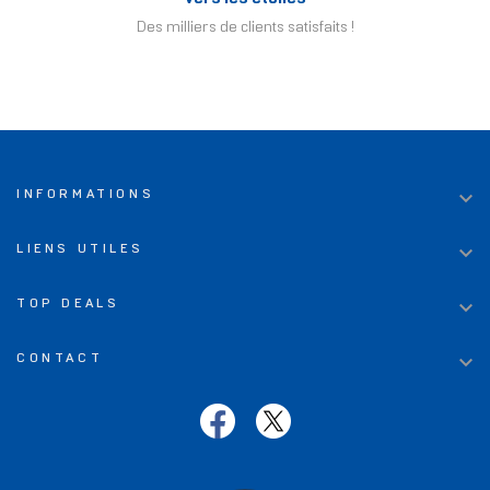
Des milliers de clients satisfaits !

INFORMATIONS

LIENS UTILES

TOP DEALS

CONTACT