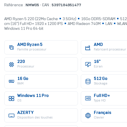
Référence :
NMW05
- EAN :
5397184951477
AMD Ryzen 5 220 (22Mo Cache
3.5GHz)
16Go DDR5-SDRAM
512
cm (16") Full HD+ 1920 x 1200 IPS
AMD Radeon 740M
LAN
WLA
Windows 11 Pro 64-bit
AMD Ryzen 5
AMD
Famille processeur
Fabricant processeur
220
16"
Processeur
Ecran
16 Go
512 Go
RAM
Stockage
Windows 11 Pro
Full HD+
OS
Type HD
AZERTY
Français
Disposition des touches
Clavier