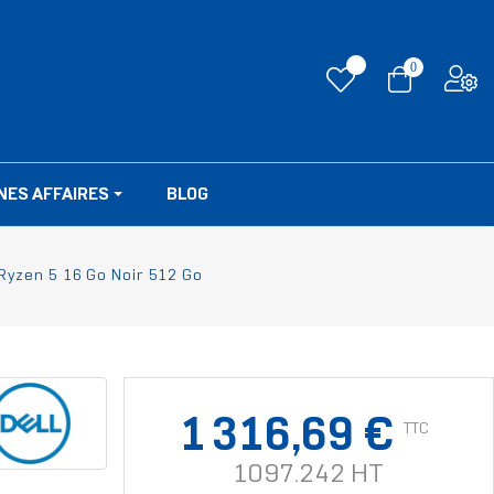
0
NES AFFAIRES
BLOG
Ryzen 5 16 Go Noir 512 Go
1 316,69 €
TTC
1097.242 HT