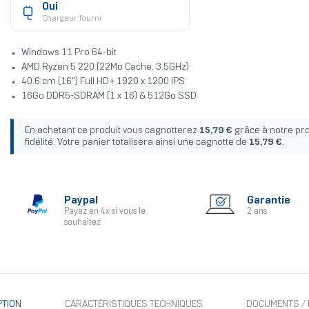
Oui
Chargeur fourni
Windows 11 Pro 64-bit
AMD Ryzen 5 220 (22Mo Cache, 3.5GHz)
40.6 cm (16") Full HD+ 1920 x 1200 IPS
16Go DDR5-SDRAM (1 x 16) & 512Go SSD
En achetant ce produit vous cagnotterez
15,79 €
grâce à notre p
fidélité. Votre panier totalisera ainsi une cagnotte de
15,79 €
.
Paypal
Garantie
Payez en 4x si vous le
2 ans
souhaitez
PTION
CARACTÉRISTIQUES TECHNIQUES
DOCUMENTS / 