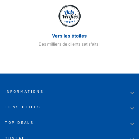
Vers les étoiles
Des milliers de clients satisfaits !

INFORMATIONS

LIENS UTILES

TOP DEALS
CONTACT