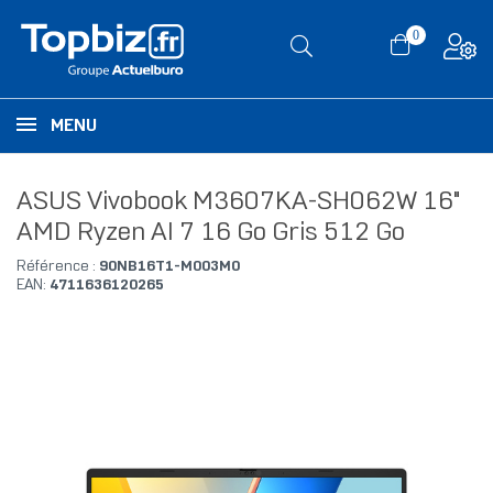
0
MENU
ASUS Vivobook M3607KA-SH062W 16"
AMD Ryzen AI 7 16 Go Gris 512 Go
Référence :
90NB16T1-M003M0
EAN:
4711636120265