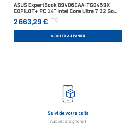
ASUS ExpertBook B9406CAA-TG0459X
COPILOT+ PC 14" Intel Core Ultra 7 32 Go
Gris 1 To
Prix
TTC
2 663,29 €
AJOUTER AU PANIER
Suivi de votre colis
Aux petits oignons !