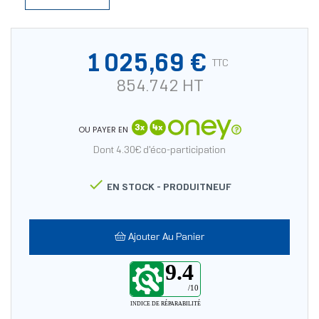
1 025,69 €
TTC
854.742 HT
OU PAYER EN
Dont 4.30€ d'éco-participation

EN STOCK -
PRODUITNEUF
Ajouter Au Panier
9.4
/10
INDICE DE RÉPARABILITÉ