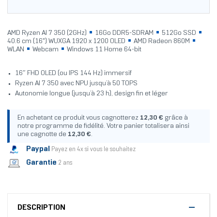
AMD Ryzen AI 7 350 (2GHz)
16Go DDR5-SDRAM
512Go SSD
40.6 cm (16") WUXGA 1920 x 1200 OLED
AMD Radeon 860M
WLAN
Webcam
Windows 11 Home 64-bit
16″ FHD OLED (ou IPS 144 Hz) immersif
Ryzen AI 7 350 avec NPU jusqu’à 50 TOPS
Autonomie longue (jusqu’à 23 h), design fin et léger
En achetant ce produit vous cagnotterez
12,30 €
grâce à
notre programme de fidélité. Votre panier totalisera ainsi
une cagnotte de
12,30 €
.
Paypal
Payez en 4x si vous le souhaitez
Garantie
2 ans
DESCRIPTION