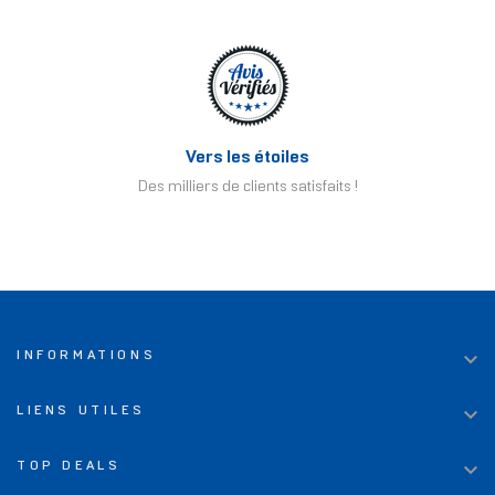
Vers les étoiles
Des milliers de clients satisfaits !

INFORMATIONS

LIENS UTILES

TOP DEALS