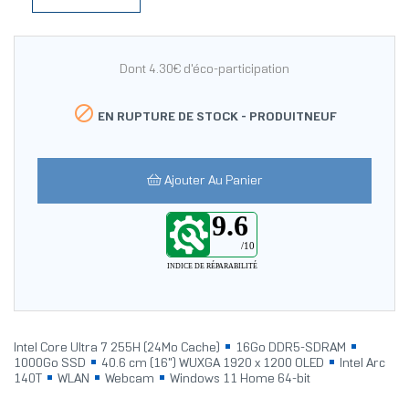
Dont 4.30€ d'éco-participation

EN RUPTURE DE STOCK -
PRODUITNEUF
Ajouter Au Panier
9.6
/10
INDICE DE RÉPARABILITÉ
Intel Core Ultra 7 255H (24Mo Cache)
16Go DDR5-SDRAM
1000Go SSD
40.6 cm (16") WUXGA 1920 x 1200 OLED
Intel Arc
140T
WLAN
Webcam
Windows 11 Home 64-bit