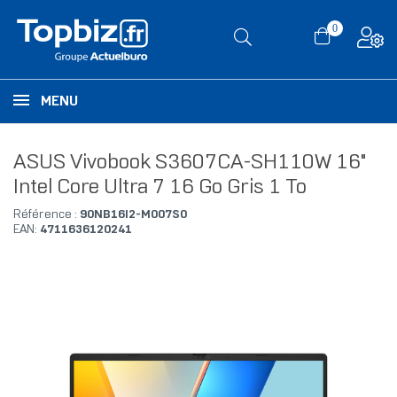
0
MENU
ASUS Vivobook S3607CA-SH110W 16"
Intel Core Ultra 7 16 Go Gris 1 To
Référence :
90NB16I2-M007S0
EAN:
4711636120241
RUPTURE DE STOCK