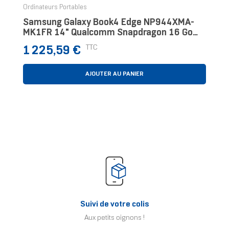
Ordinateurs Portables
Samsung Galaxy Book4 Edge NP944XMA-
MK1FR 14" Qualcomm Snapdragon 16 Go
Bleu
Prix
TTC
1 225,59 €
AJOUTER AU PANIER
Suivi de votre colis
Aux petits oignons !