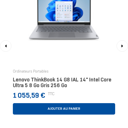
‹
›
Ordinateurs Portables
Lenovo ThinkBook 14 G8 IAL 14" Intel Core
Ultra 5 8 Go Gris 256 Go
Prix
TTC
1 055,59 €
AJOUTER AU PANIER