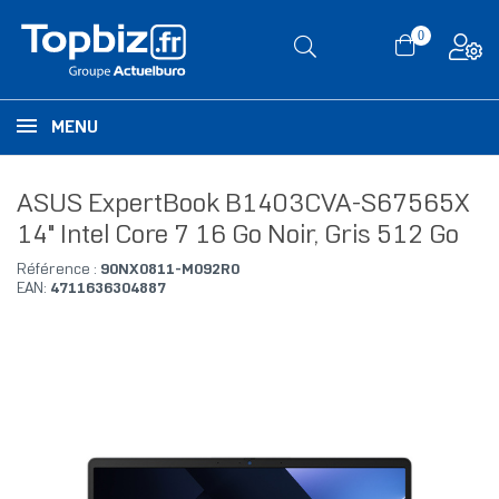
0
MENU
ASUS ExpertBook B1403CVA-S67565X
14" Intel Core 7 16 Go Noir, Gris 512 Go
Référence :
90NX0811-M092R0
EAN:
4711636304887
RUPTURE DE STOCK