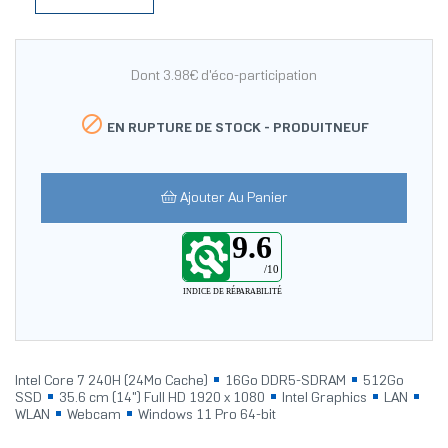
Dont 3.98€ d'éco-participation

EN RUPTURE DE STOCK -
PRODUITNEUF
Ajouter Au Panier
9.6
/10
INDICE DE RÉPARABILITÉ
Intel Core 7 240H (24Mo Cache)
16Go DDR5-SDRAM
512Go
SSD
35.6 cm (14") Full HD 1920 x 1080
Intel Graphics
LAN
WLAN
Webcam
Windows 11 Pro 64-bit