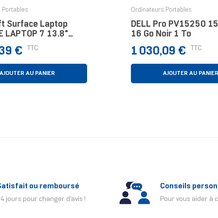
 Portables
Ordinateurs Portables
ft Surface Laptop
DELL Pro PV15250 15.
 LAPTOP 7 13.8"
16 Go Noir 1 To
re Ultra 5 16 Go Noir
Prix
TTC
TTC
,39 €
1 030,09 €
AJOUTER AU PANIER
AJOUTER AU PANIE
Satisfait ou remboursé
Conseils person
4 jours pour changer d'avis !
Pour vous aider à c