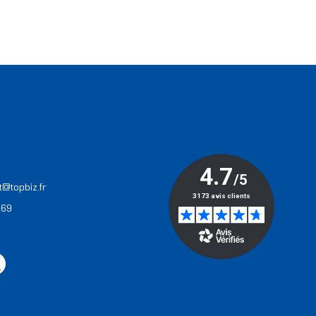
T
t@topbiz.fr
 69