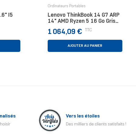
›
Ordinateurs Portables
6" I5
Lenovo ThinkBook 14 G7 ARP
14" AMD Ryzen 5 16 Go Gris
512 Go
Prix
TTC
1 064,09 €
R
AJOUTER AU PANIER
nalisés
Vers les étoiles
hoisir
Des milliers de clients satisfaits !