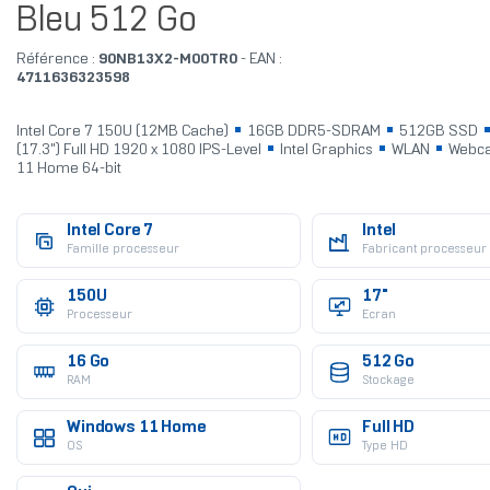
Bleu 512 Go
Référence :
90NB13X2-M00TR0
- EAN :
4711636323598
Intel Core 7 150U (12MB Cache)
16GB DDR5-SDRAM
512GB SSD
(17.3") Full HD 1920 x 1080 IPS-Level
Intel Graphics
WLAN
Webc
11 Home 64-bit
Intel Core 7
Intel
Famille processeur
Fabricant processeur
150U
17"
Processeur
Ecran
16 Go
512 Go
RAM
Stockage
Windows 11 Home
Full HD
OS
Type HD