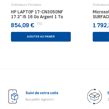
‹
Ordinateurs Portables
Ordinateurs
HP LAPTOP 17-CN3050NF
Microso
17.3" I5 16 Go Argent 1 To
SURFACE
Intel Co
Prix
Prix
TTC
854,09 €
1 792
256 Go
AJOUTER AU PANIER
Suivi de votre colis
Aux petits oignons !
1