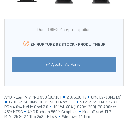
Dont 3.98€ d'éco-participation

EN RUPTURE DE STOCK -
PRODUITNEUF
Ajouter Au Panier
AMD Ryzen AI 7 PRO 350 (8C/16T
2.0/5.0GHz
8Mo L2/16Mo L3)
1x 16Go SODIMM DDR5-5600 Non-ECC
512Go SSD M.2 2280
PCIe 4.0x4 NVMe Opal 2.0
16" WUXGA (1920x1200) IPS 400nits
45% NTSC
AMD Radeon 860M Graphics
MediaTek Wi-Fi 7
MT7925 802.11be 2x2 + BT5.4
Windows 11 Pro