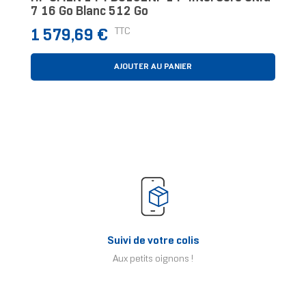
7 16 Go Blanc 512 Go
Prix
TTC
1 579,69 €
AJOUTER AU PANIER
Suivi de votre colis
Aux petits oignons !