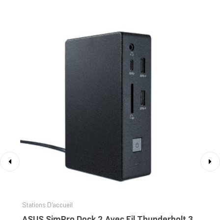
‹
›
Stations D'accueil