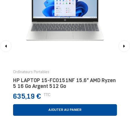
‹
›
Ordinateurs Portables
HP LAPTOP 15-FC0151NF 15.6" AMD Ryzen
5 16 Go Argent 512 Go
Prix
TTC
635,19 €
AJOUTER AU PANIER