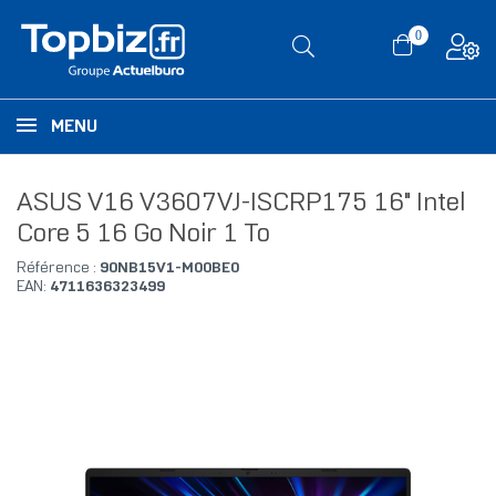
0
MENU
ASUS V16 V3607VJ-ISCRP175 16" Intel
Core 5 16 Go Noir 1 To
Référence :
90NB15V1-M00BE0
EAN:
4711636323499
RUPTURE DE STOCK