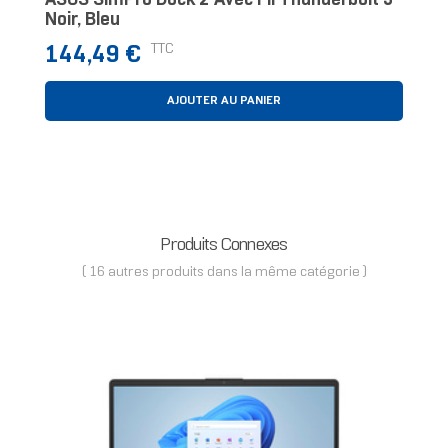
ASUS SimPro Dock 2 Avec Fil Thunderbolt 3
Noir, Bleu
Prix
TTC
144,49 €
AJOUTER AU PANIER
Produits Connexes
( 16 autres produits dans la même catégorie )