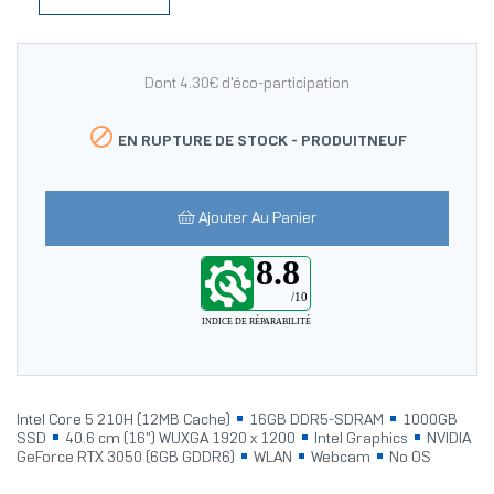
Dont 4.30€ d'éco-participation

EN RUPTURE DE STOCK -
PRODUITNEUF
Ajouter Au Panier
8.8
/10
INDICE DE RÉPARABILITÉ
Intel Core 5 210H (12MB Cache)
16GB DDR5-SDRAM
1000GB
SSD
40.6 cm (16") WUXGA 1920 x 1200
Intel Graphics
NVIDIA
GeForce RTX 3050 (6GB GDDR6)
WLAN
Webcam
No OS