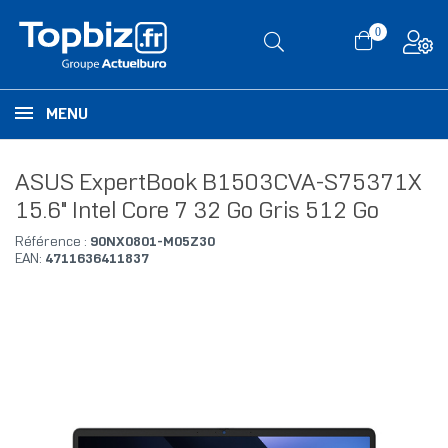
0
MENU
ASUS ExpertBook B1503CVA-S75371X
15.6" Intel Core 7 32 Go Gris 512 Go
Référence :
90NX0801-M05Z30
EAN:
4711636411837
RUPTURE DE STOCK