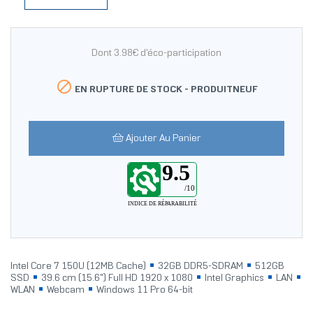
Dont 3.98€ d'éco-participation

EN RUPTURE DE STOCK -
PRODUITNEUF
Ajouter Au Panier
9.5
/10
INDICE DE RÉPARABILITÉ
Intel Core 7 150U (12MB Cache)
32GB DDR5-SDRAM
512GB
SSD
39.6 cm (15.6") Full HD 1920 x 1080
Intel Graphics
LAN
WLAN
Webcam
Windows 11 Pro 64-bit