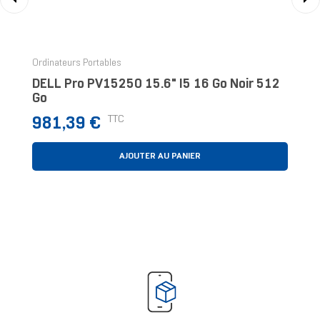
‹
›
Ordinateurs Portables
DELL Pro PV15250 15.6" I5 16 Go Noir 512
Go
Prix
TTC
981,39 €
AJOUTER AU PANIER