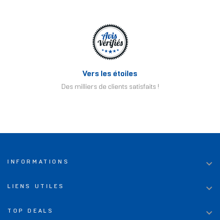
Vers les étoiles
Des milliers de clients satisfaits !

INFORMATIONS

LIENS UTILES

TOP DEALS