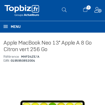
0
MENU
Apple MacBook Neo 13" Apple A 8 Go
Citron vert 256 Go
Référence :
MHFD4ZE/A
EAN:
0195950852004
RUPTURE DE STOCK