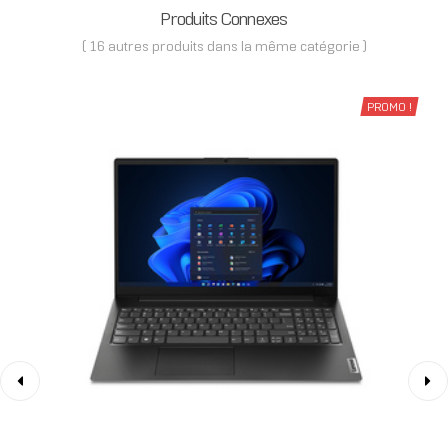
Produits Connexes
( 16 autres produits dans la même catégorie )
PROMO !
‹
›