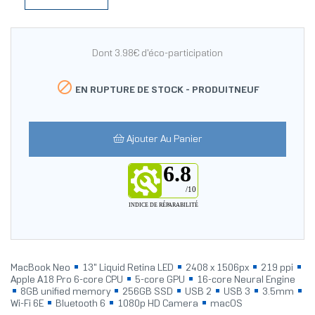
Dont 3.98€ d'éco-participation

EN RUPTURE DE STOCK -
PRODUITNEUF
Ajouter Au Panier
6.8
/10
INDICE DE RÉPARABILITÉ
MacBook Neo
13" Liquid Retina LED
2408 x 1506px
219 ppi
Apple A18 Pro 6‑core CPU
5‑core GPU
16‑core Neural Engine
8GB unified memory
256GB SSD
USB 2
USB 3
3.5mm
Wi‑Fi 6E
Bluetooth 6
1080p HD Camera
macOS