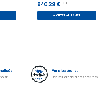
Intel Core 5 16 Go 512 Go
Prix
TTC
840,29 €
Windows 11 Home Blanc
R
AJOUTER AU PANIER
nalisés
Vers les étoiles
hoisir
Des milliers de clients satisfaits !