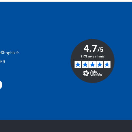
T
t@topbiz.fr
 69