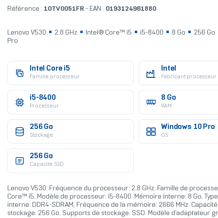
Référence :
10TV0051FR
- EAN :
0193124961880
Lenovo V530
2,8 GHz
Intel® Core™ i5
i5-8400
8 Go
256 Go
Pro
Intel Core i5
Intel
Famille processeur
Fabricant processeur
i5-8400
8 Go
Processeur
RAM
256 Go
Windows 10 Pro
Stockage
OS
256 Go
Capacité SSD
Lenovo V530. Fréquence du processeur: 2,8 GHz, Famille de processeu
Core™ i5, Modèle de processeur: i5-8400. Mémoire interne: 8 Go, Ty
interne: DDR4-SDRAM, Fréquence de la mémoire: 2666 MHz. Capacité 
stockage: 256 Go, Supports de stockage: SSD. Modèle d'adaptateur gr