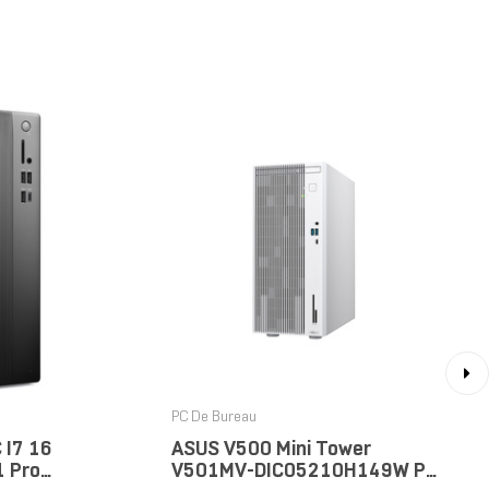
›
PC De Bureau
 I7 16
ASUS V500 Mini Tower
1 Pro
V501MV-DIC05210H149W PC