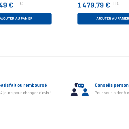
re Ultra 5 16 Go 512
Noir
Prix
TTC
TTC
,49 €
1 479,79 €
ows 11 Pro Noir
AJOUTER AU PANIER
AJOUTER AU PANIE
Satisfait ou remboursé
Conseils person
4 jours pour changer d'avis !
Pour vous aider à c