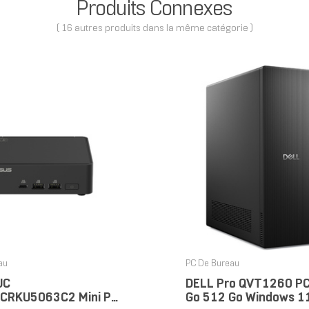
Produits Connexes
( 16 autres produits dans la même catégorie )
au
PC De Bureau
UC
DELL Pro QVT1260 PC
CRKU5063C2 Mini PC
Go 512 Go Windows 1