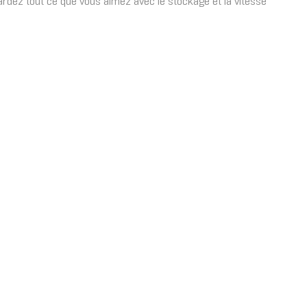
rdez tout ce que vous aimez avec le stockage et la vitesse