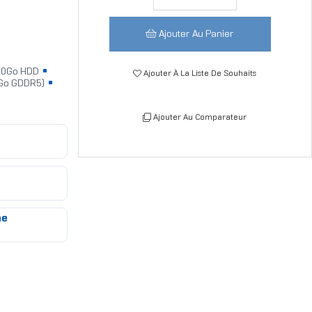
Ajouter Au Panier
0Go HDD
Ajouter À La Liste De Souhaits
2Go GDDR5)
Ajouter Au Comparateur
me