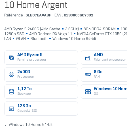
10 Home Argent
Référence :
6LE07EA#ABF
- EAN :
0193808607332
AMD Ryzen 5 2400G (4Mo Cache
3.6GHz)
8Go DDR4-SDRAM
100
128Go SSD
AMD Radeon RX Vega 11
NVIDIA GeForce GTX 1050 (
LAN
WLAN
Bluetooth
Windows 10 Home 64-bit
AMD Ryzen 5
AMD
Famille processeur
Fabricant processeur
2400G
8 Go
Processeur
RAM
1,12 To
Windows 10 Ho
Stockage
OS
128 Go
Capacité SSD
Windows 10 Home 64-bit