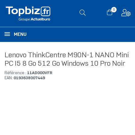
0
MENU
Lenovo ThinkCentre M90N-1 NANO Mini
PC I5 8 Go 512 Go Windows 10 Pro Noir
Référence :
11AD000VFR
EAN:
0193638007449
RUPTURE DE STOCK