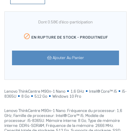
Dont 0.58€ d'éco-participation

EN RUPTURE DE STOCK -
PRODUITNEUF
Ajouter Au Panier
Lenovo ThinkCentre M90n-1 Nano
1,6 GHz
Intel® Core™ i5
i5-
8365U
8 Go
512 Go
Windows 10 Pro
Lenovo ThinkCentre M90n-1 Nano. Fréquence du processeur: 1,6
GHz, Famille de processeur: Intel® Core™ i5, Modèle de
processeur: i5-8365U. Mémoire interne: 8 Go, Type de mémoire
interne: DDR4-SDRAM, Fréquence de la mémoire: 2666 MHz.
Capacité totale de stockage: 512 Go, Supports de stockage: SSD.