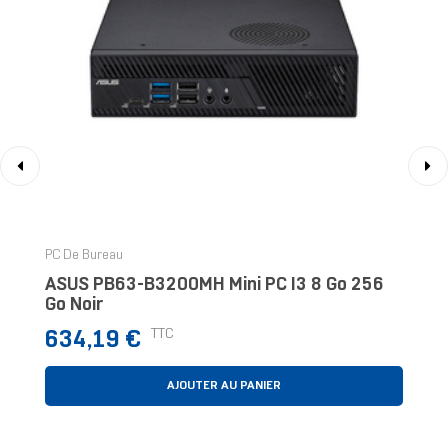
‹
›
PC De Bureau
ASUS PB63-B3200MH Mini PC I3 8 Go 256
Go Noir
Prix
TTC
634,19 €
AJOUTER AU PANIER