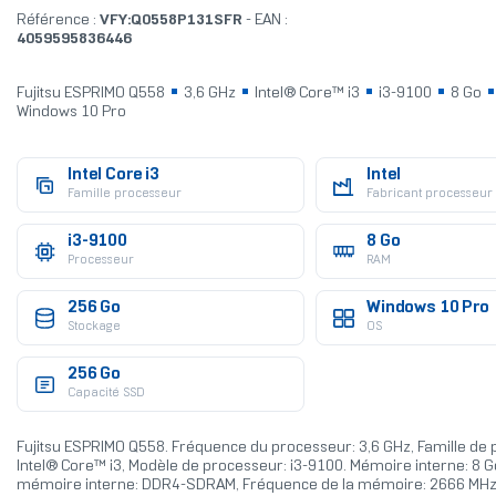
Référence :
VFY:Q0558P131SFR
- EAN :
4059595836446
Fujitsu ESPRIMO Q558
3,6 GHz
Intel® Core™ i3
i3-9100
8 Go
Windows 10 Pro
Intel Core i3
Intel
Famille processeur
Fabricant processeur
i3-9100
8 Go
Processeur
RAM
256 Go
Windows 10 Pro
Stockage
OS
256 Go
Capacité SSD
Fujitsu ESPRIMO Q558. Fréquence du processeur: 3,6 GHz, Famille de 
Intel® Core™ i3, Modèle de processeur: i3-9100. Mémoire interne: 8 G
mémoire interne: DDR4-SDRAM, Fréquence de la mémoire: 2666 MHz.