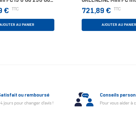
ni PC I3 8 Go 256 Go
GREENLINE Mini PC Int
 11 Pro Noir
5 16 Go 500 Go Wind
Prix
TTC
TTC
9 €
721,89 €
Pro Noir
AJOUTER AU PANIER
AJOUTER AU PANIE
Satisfait ou remboursé
Conseils person
4 jours pour changer d'avis !
Pour vous aider à c