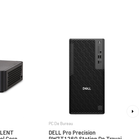
›
PC De Bureau
ILENT
DELL Pro Precision