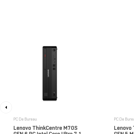
‹
PC De Bureau
PC De Bure
Lenovo ThinkCentre M70S
Lenovo 