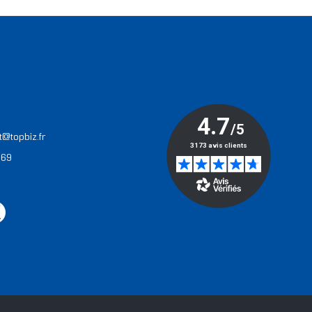
T
t@topbiz.fr
 69