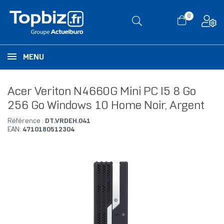
0
MENU
Acer Veriton N4660G Mini PC I5 8 Go
256 Go Windows 10 Home Noir, Argent
Référence :
DT.VRDEH.041
EAN:
4710180512304
RUPTURE DE STOCK