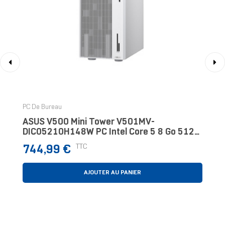
‹
›
PC De Bureau
ASUS V500 Mini Tower V501MV-
DIC05210H148W PC Intel Core 5 8 Go 512
Go Windows 11 Home Blanc
Prix
TTC
744,99 €
AJOUTER AU PANIER