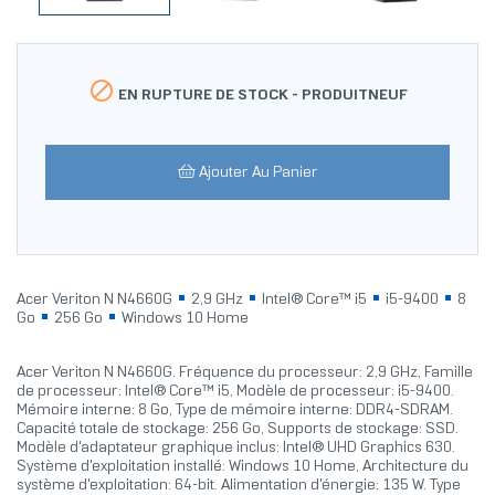

EN RUPTURE DE STOCK -
PRODUITNEUF
Ajouter Au Panier
Acer Veriton N N4660G
2,9 GHz
Intel® Core™ i5
i5-9400
8
Go
256 Go
Windows 10 Home
Acer Veriton N N4660G. Fréquence du processeur: 2,9 GHz, Famille
de processeur: Intel® Core™ i5, Modèle de processeur: i5-9400.
Mémoire interne: 8 Go, Type de mémoire interne: DDR4-SDRAM.
Capacité totale de stockage: 256 Go, Supports de stockage: SSD.
Modèle d'adaptateur graphique inclus: Intel® UHD Graphics 630.
Système d'exploitation installé: Windows 10 Home, Architecture du
système d'exploitation: 64-bit. Alimentation d'énergie: 135 W. Type