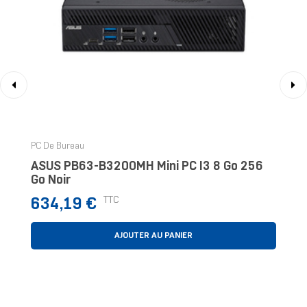
‹
›
PC De Bureau
ASUS PB63-B3200MH Mini PC I3 8 Go 256
Go Noir
Prix
TTC
634,19 €
AJOUTER AU PANIER