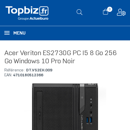
0
MENU
Acer Veriton ES2730G PC I5 8 Go 256
Go Windows 10 Pro Noir
Référence :
DT.VS2EH.009
EAN:
4710180512366
RUPTURE DE STOCK