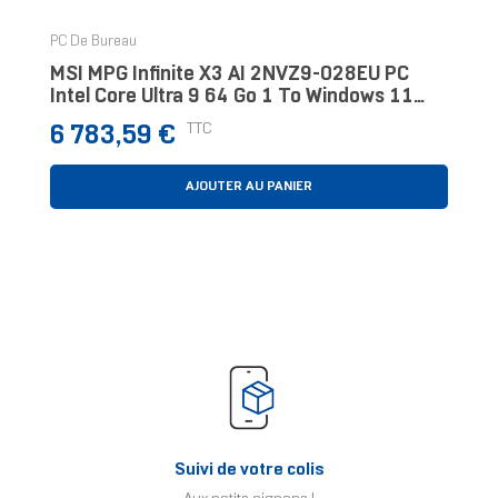
PC De Bureau
MSI MPG Infinite X3 AI 2NVZ9-028EU PC
Intel Core Ultra 9 64 Go 1 To Windows 11
Home Noir
Prix
TTC
6 783,59 €
AJOUTER AU PANIER
Suivi de votre colis