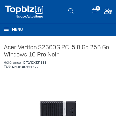
0
MENU
Acer Veriton S2660G PC I5 8 Go 256 Go
Windows 10 Pro Noir
Référence :
DT.VQXEF.111
EAN:
4710180721577
RUPTURE DE STOCK