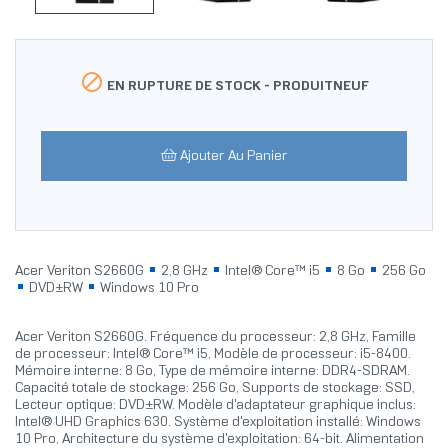

EN RUPTURE DE STOCK -
PRODUITNEUF
Ajouter Au Panier
Acer Veriton S2660G
2,8 GHz
Intel® Core™ i5
8 Go
256 Go
DVD±RW
Windows 10 Pro
Acer Veriton S2660G. Fréquence du processeur: 2,8 GHz, Famille
de processeur: Intel® Core™ i5, Modèle de processeur: i5-8400.
Mémoire interne: 8 Go, Type de mémoire interne: DDR4-SDRAM.
Capacité totale de stockage: 256 Go, Supports de stockage: SSD,
Lecteur optique: DVD±RW. Modèle d'adaptateur graphique inclus:
Intel® UHD Graphics 630. Système d'exploitation installé: Windows
10 Pro, Architecture du système d'exploitation: 64-bit. Alimentation