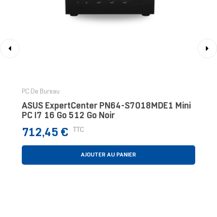
‹
›
PC De Bureau
ASUS ExpertCenter PN64-S7018MDE1 Mini
PC I7 16 Go 512 Go Noir
Prix
TTC
712,45 €
AJOUTER AU PANIER