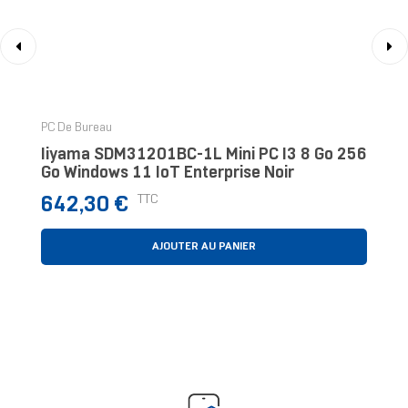
‹
›
PC De Bureau
Iiyama SDM31201BC-1L Mini PC I3 8 Go 256
Go Windows 11 IoT Enterprise Noir
Prix
TTC
642,30 €
AJOUTER AU PANIER