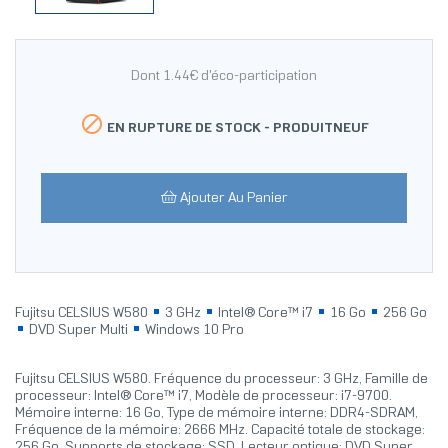
Dont 1.44€ d'éco-participation

EN RUPTURE DE STOCK -
PRODUITNEUF
Ajouter Au Panier
Fujitsu CELSIUS W580
3 GHz
Intel® Core™ i7
16 Go
256 Go
DVD Super Multi
Windows 10 Pro
Fujitsu CELSIUS W580. Fréquence du processeur: 3 GHz, Famille de
processeur: Intel® Core™ i7, Modèle de processeur: i7-9700.
Mémoire interne: 16 Go, Type de mémoire interne: DDR4-SDRAM,
Fréquence de la mémoire: 2666 MHz. Capacité totale de stockage:
256 Go, Supports de stockage: SSD, Lecteur optique: DVD Super