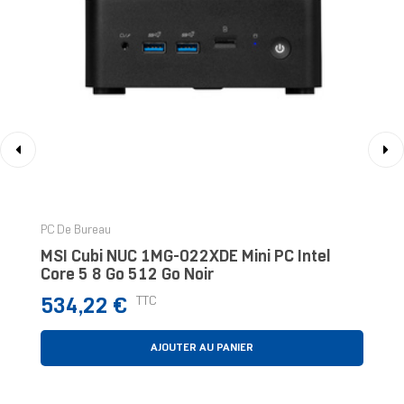
‹
›
PC De Bureau
MSI Cubi NUC 1MG-022XDE Mini PC Intel
Core 5 8 Go 512 Go Noir
Prix
TTC
534,22 €
AJOUTER AU PANIER