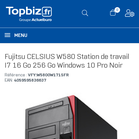
0
MENU
Fujitsu CELSIUS W580 Station de travail
I7 16 Go 256 Go Windows 10 Pro Noir
Référence :
VFY:W5800W171SFR
EAN:
4059595836637
RUPTURE DE STOCK