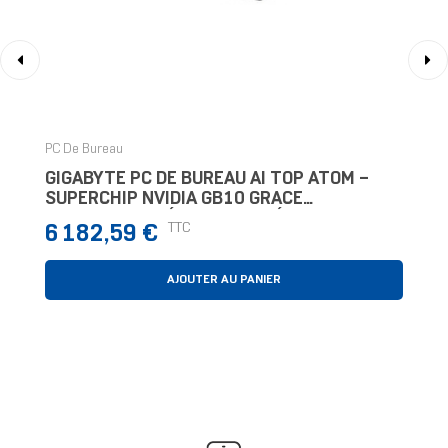
‹
›
PC De Bureau
GIGABYTE PC DE BUREAU AI TOP ATOM –
SUPERCHIP NVIDIA GB10 GRACE
BLACKWELL, MÉMOIRE UNIFIÉE LPDDR5X
Prix
TTC
6 182,59 €
128 GO, SSD GEN5 4 TO Mini PC
AJOUTER AU PANIER