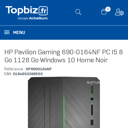
0
MENU
HP Pavilion Gaming 690-0164NF PC I5 8
Go 1128 Go Windows 10 Home Noir
Référence :
HP6900164NF
EAN:
0194850366550
RUPTURE DE STOCK