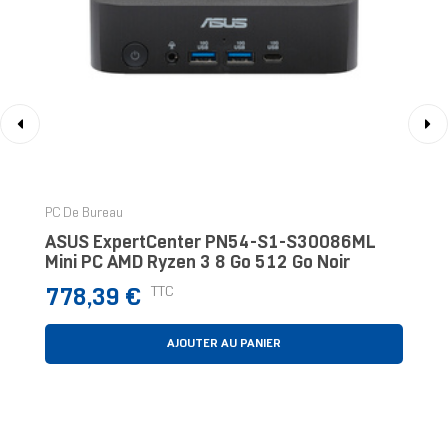
‹
›
PC De Bureau
ASUS ExpertCenter PN54-S1-S30086ML
Mini PC AMD Ryzen 3 8 Go 512 Go Noir
Prix
TTC
778,39 €
AJOUTER AU PANIER