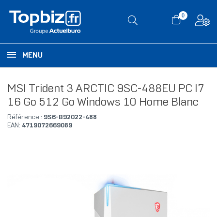
0
MENU
MSI Trident 3 ARCTIC 9SC-488EU PC I7
16 Go 512 Go Windows 10 Home Blanc
Référence :
9S6-B92022-488
EAN:
4719072669089
RUPTURE DE STOCK