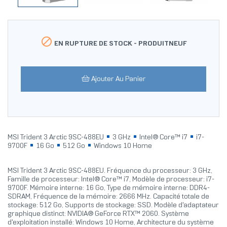

EN RUPTURE DE STOCK -
PRODUITNEUF
Ajouter Au Panier
MSI Trident 3 Arctic 9SC-488EU
3 GHz
Intel® Core™ i7
i7-
9700F
16 Go
512 Go
Windows 10 Home
MSI Trident 3 Arctic 9SC-488EU. Fréquence du processeur: 3 GHz,
Famille de processeur: Intel® Core™ i7, Modèle de processeur: i7-
9700F. Mémoire interne: 16 Go, Type de mémoire interne: DDR4-
SDRAM, Fréquence de la mémoire: 2666 MHz. Capacité totale de
stockage: 512 Go, Supports de stockage: SSD. Modèle d'adaptateur
graphique distinct: NVIDIA® GeForce RTX™ 2060. Système
d'exploitation installé: Windows 10 Home, Architecture du système