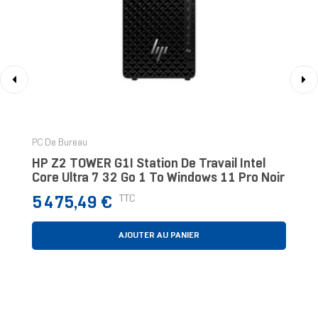
‹
›
PC De Bureau
HP Z2 TOWER G1I Station De Travail Intel
Core Ultra 7 32 Go 1 To Windows 11 Pro Noir
Prix
TTC
5 475,49 €
AJOUTER AU PANIER