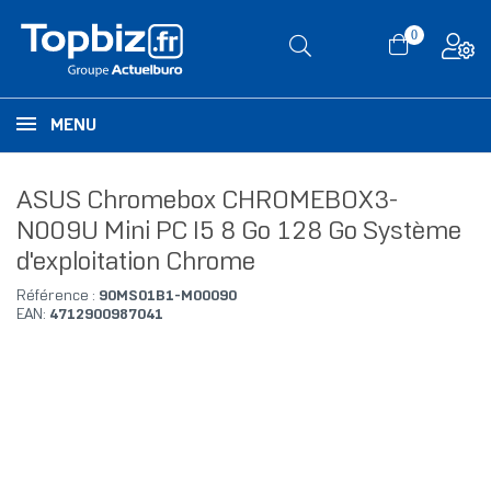
0
MENU
ASUS Chromebox CHROMEBOX3-
N009U Mini PC I5 8 Go 128 Go Système
d'exploitation Chrome
Référence :
90MS01B1-M00090
EAN:
4712900987041
RUPTURE DE STOCK