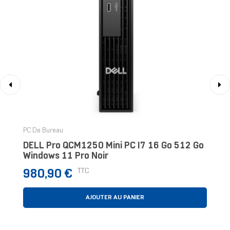
‹
›
PC De Bureau
DELL Pro QCM1250 Mini PC I7 16 Go 512 Go
Windows 11 Pro Noir
Prix
TTC
980,90 €
AJOUTER AU PANIER