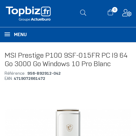
0
MENU
MSI Prestige P100 9SF-015FR PC I9 64
Go 3000 Go Windows 10 Pro Blanc
Référence :
9S6-B92912-042
EAN:
4719072661472
RUPTURE DE STOCK