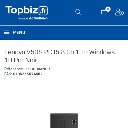
0
MENU
Lenovo V50S PC I5 8 Go 1 To Windows
10 Pro Noir
Référence :
11HB003NFR
EAN:
0195235574652
RUPTURE DE STOCK