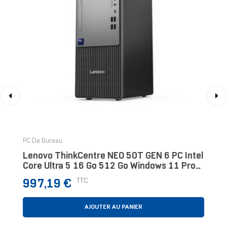
‹
›
PC De Bureau
Lenovo ThinkCentre NEO 50T GEN 6 PC Intel
Core Ultra 5 16 Go 512 Go Windows 11 Pro
Noir
Prix
TTC
997,19 €
AJOUTER AU PANIER