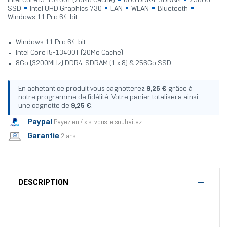
Intel Core i5-13400T (20Mo Cache)
8Go DDR4-SDRAM
256Go
SSD
Intel UHD Graphics 730
LAN
WLAN
Bluetooth
Windows 11 Pro 64-bit
Windows 11 Pro 64-bit
Intel Core i5-13400T (20Mo Cache)
8Go (3200MHz) DDR4-SDRAM (1 x 8) & 256Go SSD
En achetant ce produit vous cagnotterez
9,25 €
grâce à
notre programme de fidélité. Votre panier totalisera ainsi
une cagnotte de
9,25 €
.
Paypal
Payez en 4x si vous le souhaitez
Garantie
2 ans
DESCRIPTION