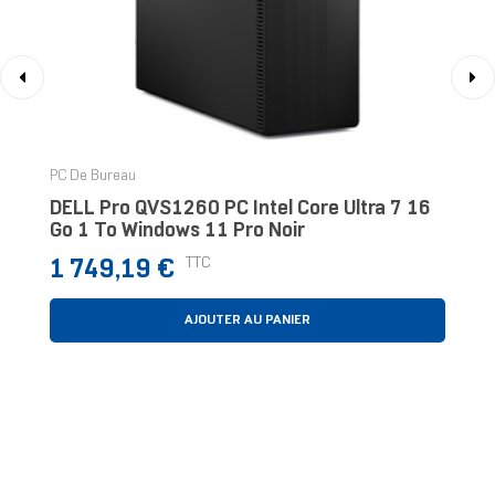
‹
›
PC De Bureau
DELL Pro QVS1260 PC Intel Core Ultra 7 16
Go 1 To Windows 11 Pro Noir
Prix
TTC
1 749,19 €
AJOUTER AU PANIER