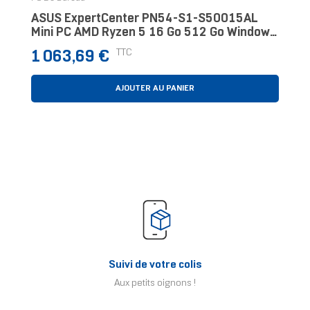
ASUS ExpertCenter PN54-S1-S50015AL
Mini PC AMD Ryzen 5 16 Go 512 Go Windows
11 Pro Noir
Prix
TTC
1 063,69 €
AJOUTER AU PANIER
Suivi de votre colis
Aux petits oignons !