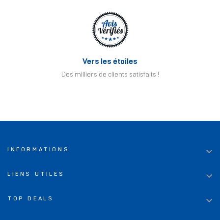
Vers les étoiles
Des milliers de clients satisfaits !

INFORMATIONS

LIENS UTILES

TOP DEALS