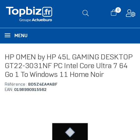
0
MENU
HP OMEN by HP 45L GAMING DESKTOP
GT22-3031NF PC Intel Core Ultra 7 64
Go 1 To Windows 11 Home Noir
Référence :
BD5Z4EA#ABF
EAN:
0198990915562
RUPTURE DE STOCK