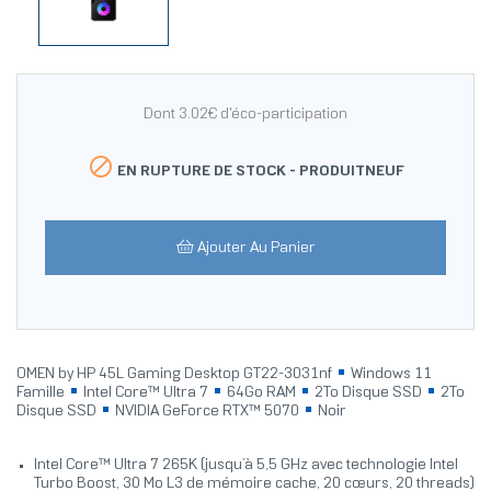
Dont 3.02€ d'éco-participation

EN RUPTURE DE STOCK -
PRODUITNEUF
Ajouter Au Panier
OMEN by HP 45L Gaming Desktop GT22-3031nf
Windows 11
Famille
Intel Core™ Ultra 7
64Go RAM
2To Disque SSD
2To
Disque SSD
NVIDIA GeForce RTX™ 5070
Noir
Intel Core™ Ultra 7 265K (jusqu’à 5,5 GHz avec technologie Intel
Turbo Boost, 30 Mo L3 de mémoire cache, 20 cœurs, 20 threads)