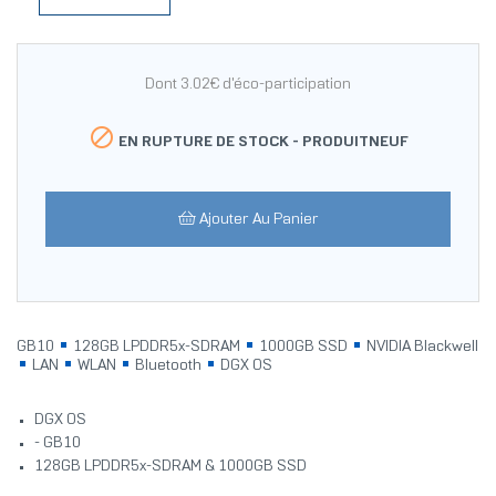
Dont 3.02€ d'éco-participation

EN RUPTURE DE STOCK -
PRODUITNEUF
Ajouter Au Panier
GB10
128GB LPDDR5x-SDRAM
1000GB SSD
NVIDIA Blackwell
LAN
WLAN
Bluetooth
DGX OS
DGX OS
- GB10
128GB LPDDR5x-SDRAM & 1000GB SSD