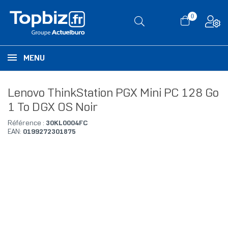
0
MENU
Lenovo ThinkStation PGX Mini PC 128 Go
1 To DGX OS Noir
Référence :
30KL0004FC
EAN:
0199272301875
RUPTURE DE STOCK