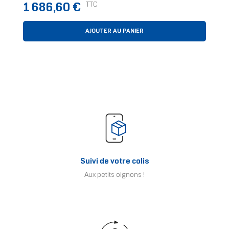
Pro Noir
Prix
TTC
1 686,60 €
AJOUTER AU PANIER
Suivi de votre colis
Aux petits oignons !