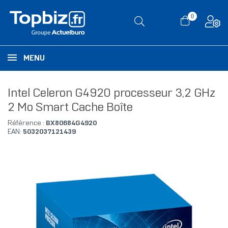
0
MENU
Intel Celeron G4920 processeur 3,2 GHz
2 Mo Smart Cache Boîte
Référence :
BX80684G4920
EAN:
5032037121439
RUPTURE DE STOCK