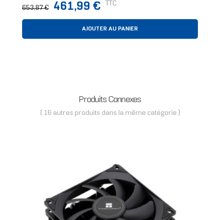
Prix
Prix
TTC
461,99 €
653,87 €
normal
AJOUTER AU PANIER
Produits Connexes
( 16 autres produits dans la même catégorie )