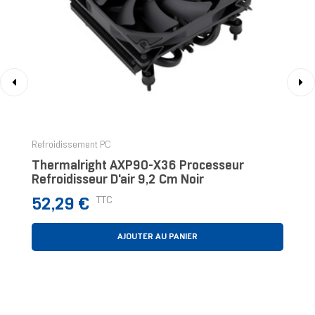
‹
›
Refroidissement PC
Thermalright AXP90-X36 Processeur
Refroidisseur D'air 9,2 Cm Noir
Prix
TTC
52,29 €
AJOUTER AU PANIER