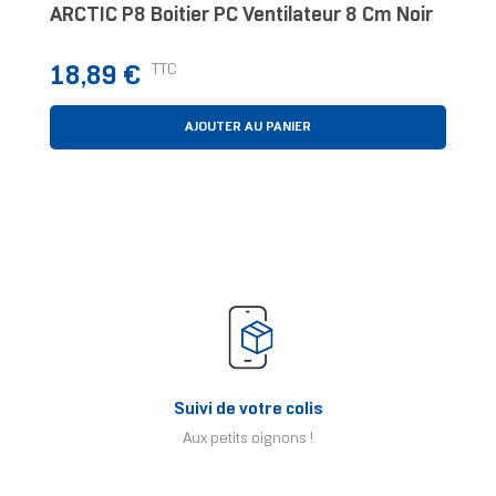
ARCTIC P8 Boitier PC Ventilateur 8 Cm Noir
Prix
TTC
18,89 €
AJOUTER AU PANIER
Suivi de votre colis
Aux petits oignons !