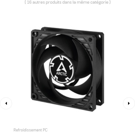
( 16 autres produits dans la même catégorie )
‹
›
Refroidissement PC