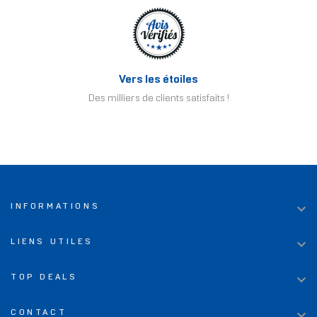
Vers les étoiles
Des milliers de clients satisfaits !

INFORMATIONS

LIENS UTILES

TOP DEALS

CONTACT