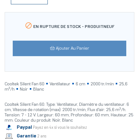

EN RUPTURE DE STOCK -
PRODUITNEUF
Ajouter Au Panier
Cooltek Silent Fan 60
Ventilateur
6 cm
2000 tr/min
25,6
m³/h
Noir
Blanc
Cooltek Silent Fan 60. Type: Ventilateur, Diamètre du ventilateur: 6
cm, Vitesse de rotation (max): 2000 tr/min, Flux d'air: 25,6 m³/h.
Tension: 7 - 12 V. Largeur: 60 mm, Profondeur: 60 mm, Hauteur: 25
mm. Couleur du produit: Noir, Blanc
Paypal
Payez en 4x si vous le souhaitez
Garantie
2 ans