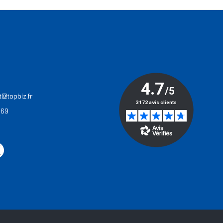
T
t@topbiz.fr
 69