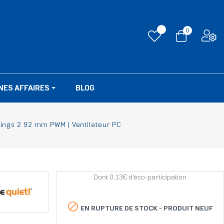
0
NES AFFAIRES
BLOG
Wings 2 92 mm PWM | Ventilateur PC
Dont 0.13€ d'éco-participation

EN RUPTURE DE STOCK -
PRODUIT NEUF