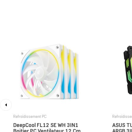
‹
Refroidissement PC
Refroidiss
DeepCool FL12 SE WH 3IN1
ASUS T
Boitier PC Ventilateur 12 Cm
ARGB 3IN