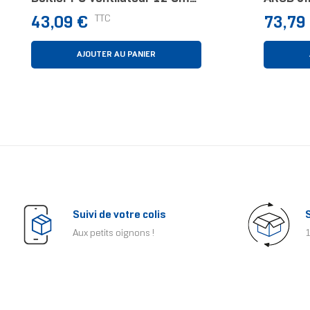
Blanc
Refroidi
Prix
Prix
TTC
43,09 €
73,79
AJOUTER AU PANIER
Suivi de votre colis
Aux petits oignons !
1