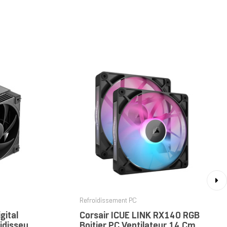
›
Refroidissement PC
gital
Corsair ICUE LINK RX140 RGB
idisseur
Boitier PC Ventilateur 14 Cm