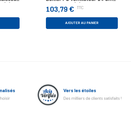
ce(s)
Noir 2 Pièce(s)
Prix
TTC
103,79 €
R
AJOUTER AU PANIER
nalisés
Vers les étoiles
hoisir
Des milliers de clients satisfaits !