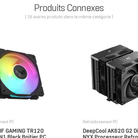
Produits Connexes
( 16 autres produits dans la même catégorie )
ement PC
Refroidissement PC
UF GAMING TR120
DeepCool AK620 G2 Di
1 Black Boitier PC
NYX Processeur Refro