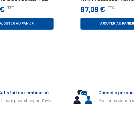
sseur D'air 12 Cm Noir
D'air 12 Cm Noir 1 Piè
Prix
TTC
TTC
 €
87,09 €
AJOUTER AU PANIER
AJOUTER AU PANIE
Satisfait ou remboursé
Conseils person
4 jours pour changer d'avis !
Pour vous aider à c