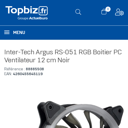
0
MENU
Inter-Tech Argus RS-051 RGB Boitier PC
Ventilateur 12 cm Noir
Référence :
88885508
EAN:
4260455645119
RUPTURE DE STOCK