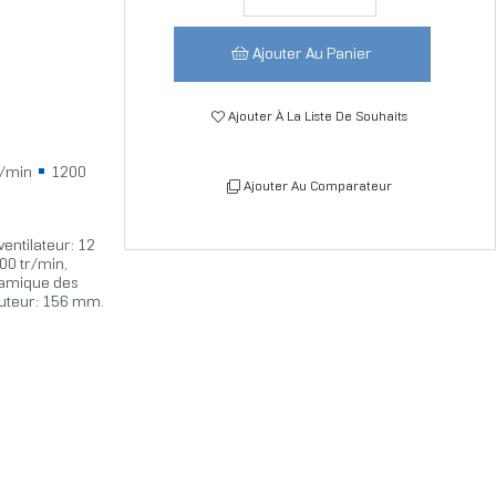
Ajouter Au Panier
Ajouter À La Liste De Souhaits
r/min
1200
Ajouter Au Comparateur
entilateur: 12
200 tr/min,
namique des
auteur: 156 mm.