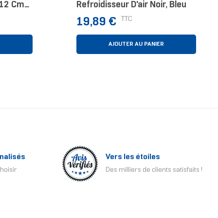
r 12 Cm
Refroidisseur D'air Noir, Bleu
Prix
TTC
19,89 €
R
AJOUTER AU PANIER
nalisés
Vers les étoiles
hoisir
Des milliers de clients satisfaits !