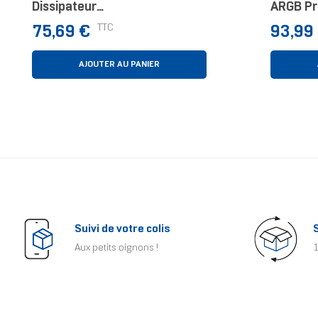
Dissipateur
ARGB Pr
Thermique/Radiateur 6 Cm
Waterco
Prix
Prix
TTC
75,69 €
93,99
Noir, Argent 1 Pièce(s)
Pièce(s)
AJOUTER AU PANIER
Suivi de votre colis
Aux petits oignons !
1