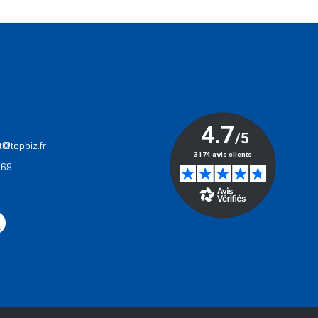
T
t@topbiz.fr
 69