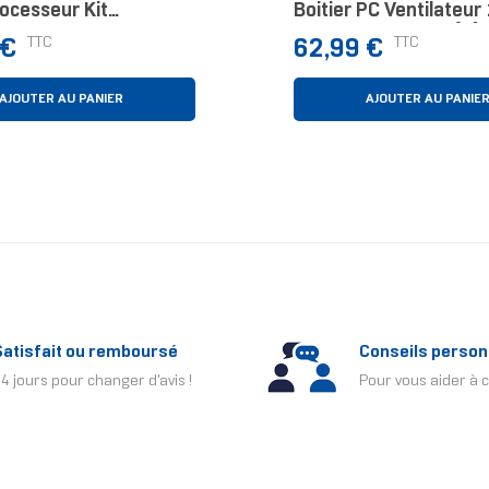
ocesseur Kit
Boitier PC Ventilateu
oling 12 Cm Blanc 1
Noir, Blanc 1 Pièce(s)
Prix
TTC
TTC
 €
62,99 €
AJOUTER AU PANIER
AJOUTER AU PANIE
Satisfait ou remboursé
Conseils person
4 jours pour changer d'avis !
Pour vous aider à c