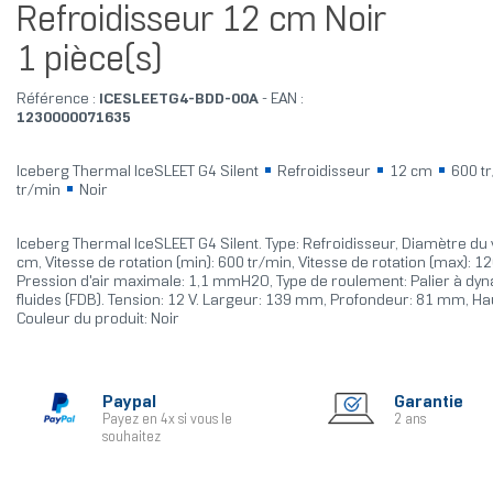
Refroidisseur 12 cm Noir
1 pièce(s)
Référence :
ICESLEETG4-BDD-00A
- EAN :
1230000071635
Iceberg Thermal IceSLEET G4 Silent
Refroidisseur
12 cm
600 t
tr/min
Noir
Iceberg Thermal IceSLEET G4 Silent. Type: Refroidisseur, Diamètre du v
cm, Vitesse de rotation (min): 600 tr/min, Vitesse de rotation (max): 1
Pression d'air maximale: 1,1 mmH2O, Type de roulement: Palier à dy
fluides (FDB). Tension: 12 V. Largeur: 139 mm, Profondeur: 81 mm, H
Couleur du produit: Noir
Paypal
Garantie
Payez en 4x si vous le
2 ans
souhaitez