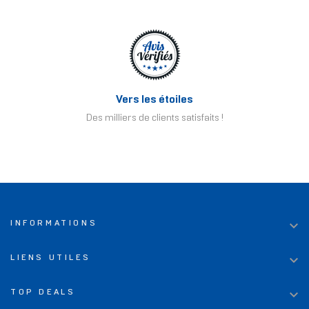
Vers les étoiles
Des milliers de clients satisfaits !

INFORMATIONS

LIENS UTILES

TOP DEALS