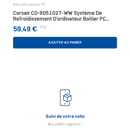
Refroidissement PC
Corsair CO-9051027-WW Système De
Refroidissement D’ordinateur Boitier PC
Ventilateur 14 Cm Noir 1 Pièce(s)
Prix
TTC
59,49 €
AJOUTER AU PANIER
Suivi de votre colis
Aux petits oignons !