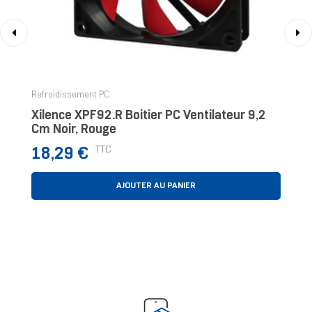
‹
›
Refroidissement PC
Xilence XPF92.R Boitier PC Ventilateur 9,2
Cm Noir, Rouge
Prix
TTC
18,29 €
AJOUTER AU PANIER