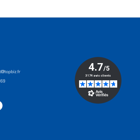
T
t@topbiz.fr
 69