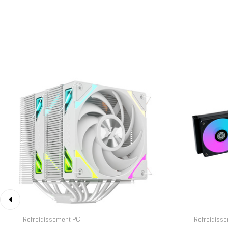
‹
Refroidissement PC
Refroidiss