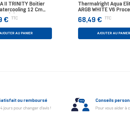
GA II TRINITY Boitier
Thermalright Aqua Eli
Watercooling 12 Cm
ARGB WHITE V6 Proce
ièce(s)
Kit Watercooling 12 C
Prix
TTC
TTC
9 €
68,49 €
1 Pièce(s)
AJOUTER AU PANIER
AJOUTER AU PANIE
Satisfait ou remboursé
Conseils person
4 jours pour changer d'avis !
Pour vous aider à c