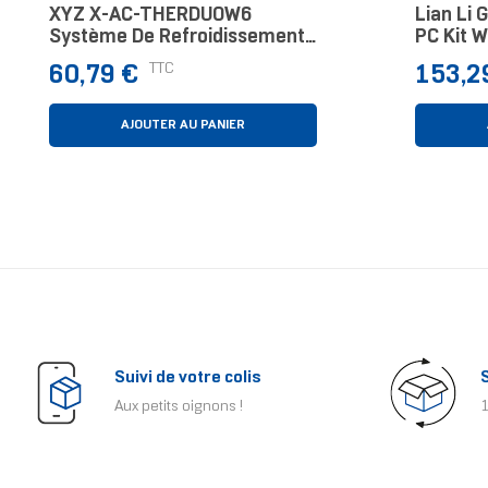
XYZ X-AC-THERDUOW6
Lian Li 
Système De Refroidissement
PC Kit 
D’ordinateur Processeur
Noir 1 P
Prix
Prix
TTC
60,79 €
153,2
Refroidisseur D'air 12 Cm
Blanc 1 Pièce(s)
AJOUTER AU PANIER
Suivi de votre colis
Aux petits oignons !
1