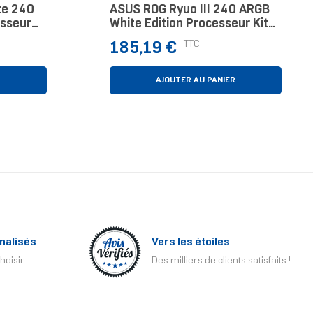
te 240
ASUS ROG Ryuo III 240 ARGB
sseur
White Edition Processeur Kit
m Blanc
Watercooling 12 Cm Blanc
Prix
TTC
185,19 €
R
AJOUTER AU PANIER
nalisés
Vers les étoiles
hoisir
Des milliers de clients satisfaits !