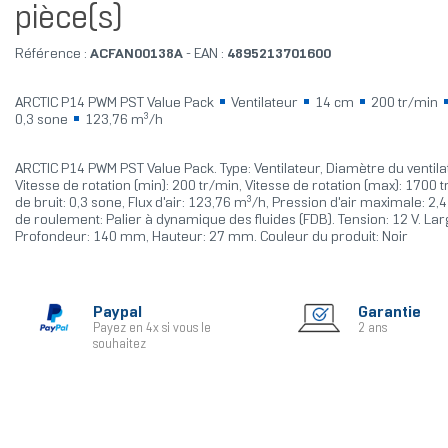
pièce(s)
Référence :
ACFAN00138A
- EAN :
4895213701600
ARCTIC P14 PWM PST Value Pack
Ventilateur
14 cm
200 tr/min
0,3 sone
123,76 m³/h
ARCTIC P14 PWM PST Value Pack. Type: Ventilateur, Diamètre du ventila
Vitesse de rotation (min): 200 tr/min, Vitesse de rotation (max): 1700 
de bruit: 0,3 sone, Flux d'air: 123,76 m³/h, Pression d'air maximale: 
de roulement: Palier à dynamique des fluides (FDB). Tension: 12 V. L
Profondeur: 140 mm, Hauteur: 27 mm. Couleur du produit: Noir
Paypal
Garantie
Payez en 4x si vous le
2 ans
souhaitez