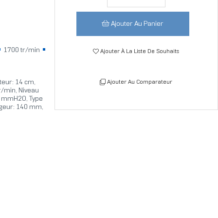
Ajouter Au Panier
1700 tr/min
Ajouter À La Liste De Souhaits
teur: 14 cm,
Ajouter Au Comparateur
tr/min, Niveau
2,4 mmH2O, Type
argeur: 140 mm,