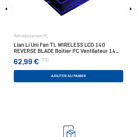
‹
›
Refroidissement PC
Lian Li Uni Fan TL WIRELESS LCD 140
REVERSE BLADE Boitier PC Ventilateur 14
Cm Noir 1 Pièce(s)
Prix
TTC
62,99 €
AJOUTER AU PANIER