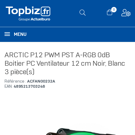
0
MENU
ARCTIC P12 PWM PST A-RGB 0dB
Boitier PC Ventilateur 12 cm Noir, Blanc
3 pièce(s)
Référence :
ACFAN00232A
EAN:
4895213703246
RUPTURE DE STOCK