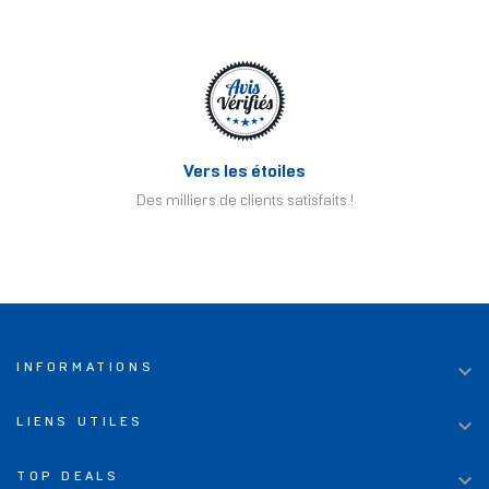
Vers les étoiles
Des milliers de clients satisfaits !

INFORMATIONS

LIENS UTILES

TOP DEALS