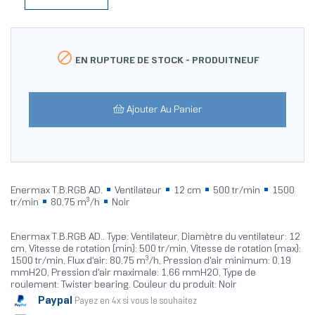

EN RUPTURE DE STOCK -
PRODUITNEUF
Ajouter Au Panier
Enermax T.B.RGB AD.
Ventilateur
12 cm
500 tr/min
1500
tr/min
80,75 m³/h
Noir
Enermax T.B.RGB AD.. Type: Ventilateur, Diamètre du ventilateur: 12
cm, Vitesse de rotation (min): 500 tr/min, Vitesse de rotation (max):
1500 tr/min, Flux d'air: 80,75 m³/h, Pression d'air minimum: 0,19
mmH2O, Pression d'air maximale: 1,66 mmH2O, Type de
roulement: Twister bearing. Couleur du produit: Noir
Paypal
Payez en 4x si vous le souhaitez