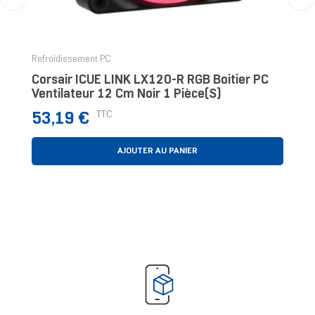
‹
›
Refroidissement PC
Corsair ICUE LINK LX120-R RGB Boitier PC
Ventilateur 12 Cm Noir 1 Pièce(s)
Prix
TTC
53,19 €
AJOUTER AU PANIER