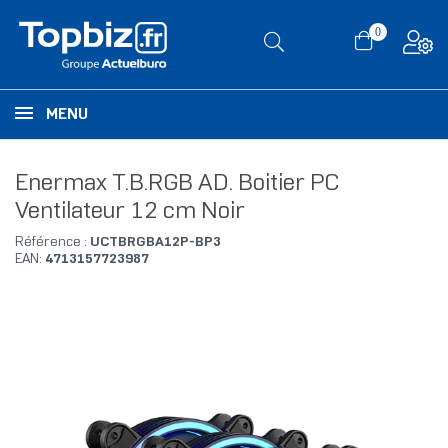
0
MENU
Enermax T.B.RGB AD. Boitier PC
Ventilateur 12 cm Noir
Référence :
UCTBRGBA12P-BP3
EAN:
4713157723987
RUPTURE DE STOCK