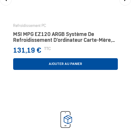
‹
›
Refroidissement PC
MSI MPG EZ120 ARGB Système De
Refroidissement D’ordinateur Carte-Mère,
Processeur Kit Watercooling 12 Cm Noir
Prix
TTC
131,19 €
AJOUTER AU PANIER