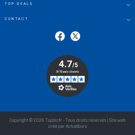

TOP DEALS

CONTACT
Copyright © 2026 Topbiz.fr - Tous droits réservés | Site web
créé par
Actuelburo