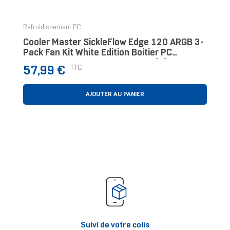
Refroidissement PC
Cooler Master SickleFlow Edge 120 ARGB 3-
Pack Fan Kit White Edition Boitier PC
Ventilateur 12 Cm Blanc 3 Pièce(s)
Prix
TTC
57,99 €
AJOUTER AU PANIER
Suivi de votre colis