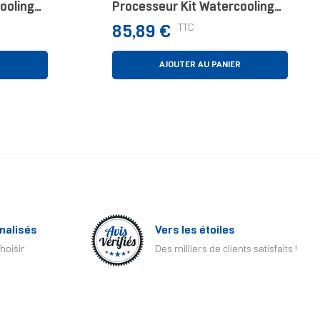
ooling
Processeur Kit Watercooling
12 Cm Noir
Prix
TTC
85,89 €
R
AJOUTER AU PANIER
nalisés
Vers les étoiles
hoisir
Des milliers de clients satisfaits !