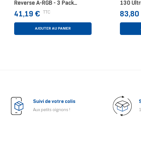
Reverse A-RGB - 3 Pack
130 Ult
Boitier PC Ventilateur 12 Cm
Refroidi
Prix
Prix
TTC
41,19 €
83,80
Noir 3 Pièce(s)
Blanc
AJOUTER AU PANIER
Suivi de votre colis
Aux petits oignons !
1