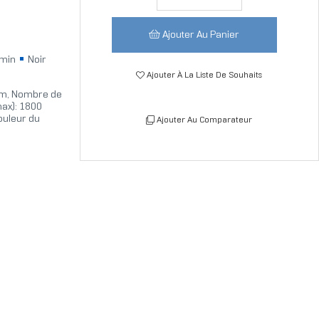
Ajouter Au Panier
/min
Noir
Ajouter À La Liste De Souhaits
 cm, Nombre de
max): 1800
Couleur du
Ajouter Au Comparateur