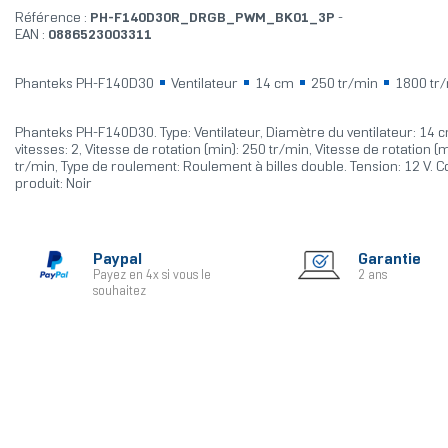
Référence :
PH-F140D30R_DRGB_PWM_BK01_3P
-
EAN :
0886523003311
Phanteks PH-F140D30
Ventilateur
14 cm
250 tr/min
1800 tr
Phanteks PH-F140D30. Type: Ventilateur, Diamètre du ventilateur: 14
vitesses: 2, Vitesse de rotation (min): 250 tr/min, Vitesse de rotation (
tr/min, Type de roulement: Roulement à billes double. Tension: 12 V. 
produit: Noir
Paypal
Garantie
Payez en 4x si vous le
2 ans
souhaitez