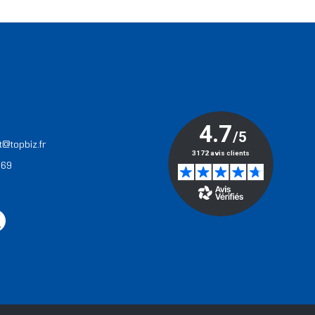
T
t@topbiz.fr
 69