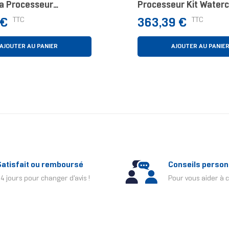
ra Processeur
Processeur Kit Waterc
sseur D'air 13 Cm
12 Cm Noir
Prix
TTC
TTC
 €
363,39 €
AJOUTER AU PANIER
AJOUTER AU PANIE
Satisfait ou remboursé
Conseils person
4 jours pour changer d'avis !
Pour vous aider à c