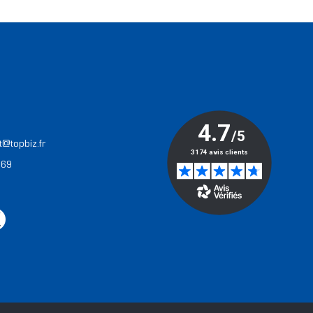
T
t@topbiz.fr
 69