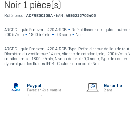
Noir 1 pièce(s)
Référence :
ACFRE00109A
- EAN :
4895213703406
ARCTIC Liquid Freezer II 420 A-RGB
Refroidisseur de liquide tout-en
200 tr/min
1800 tr/min
0,3 sone
Noir
ARCTIC Liquid Freezer II 420 A-RGB. Type: Refroidisseur de liquide tout
Diamètre du ventilateur: 14 cm, Vitesse de rotation (min): 200 tr/min, 
rotation (max): 1800 tr/min, Niveau de bruit: 0,3 sone, Type de rouleme
dynamique des fluides (FDB). Couleur du produit: Noir
Paypal
Garantie
Payez en 4x si vous le
2 ans
souhaitez