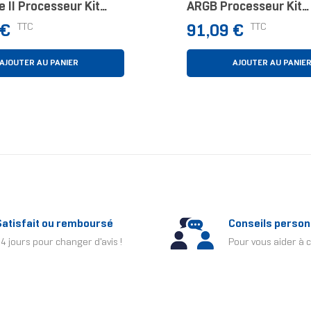
 II Processeur Kit
ARGB Processeur Kit
oling 12 Cm Noir
Watercooling 12 Cm N
Prix
TTC
TTC
 €
91,09 €
Pièce(s)
AJOUTER AU PANIER
AJOUTER AU PANIE
Satisfait ou remboursé
Conseils person
4 jours pour changer d'avis !
Pour vous aider à c