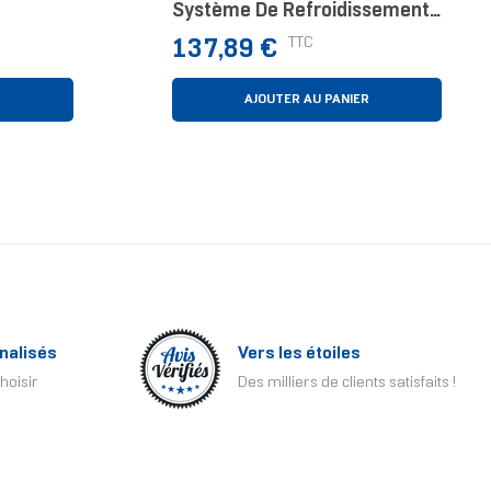
Système De Refroidissement
oir 1
D’ordinateur Boitier PC
Prix
TTC
137,89 €
Ventilateur 12 Cm Blanc
R
AJOUTER AU PANIER
nalisés
Vers les étoiles
hoisir
Des milliers de clients satisfaits !