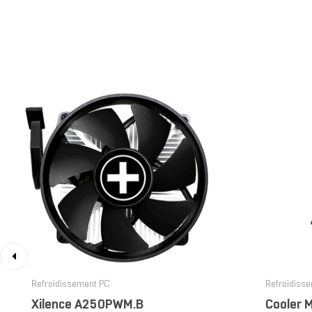
‹
Refroidissement PC
Refroidiss
Xilence A250PWM.B
Cooler 