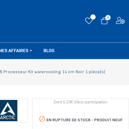
0
NES AFFAIRES
BLOG
B Processeur Kit watercooling 14 cm Noir 1 pièce(s)
Dont 0.23€ d'éco-participation

EN RUPTURE DE STOCK -
PRODUIT NEUF