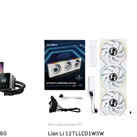
›
Refroidissement PC
360
Lian Li 12TLLCD1W3W