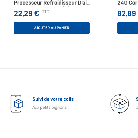
Processeur Refroidisseur D'air
240 Core
9,2 Cm Noir 1 Pièce(s)
Waterco
Prix
Prix
TTC
22,29 €
82,89
AJOUTER AU PANIER
Suivi de votre colis
Aux petits oignons !
1