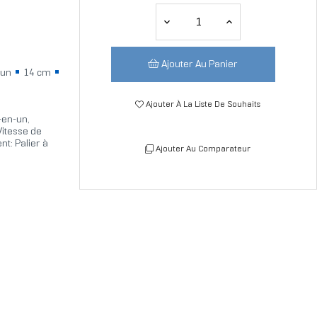
Ajouter Au Panier
-un
14 cm
Ajouter À La Liste De Souhaits
-en-un,
Vitesse de
nt: Palier à
Ajouter Au Comparateur