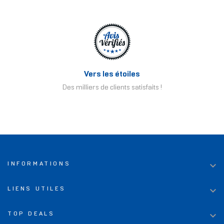
Vers les étoiles
Des milliers de clients satisfaits !

INFORMATIONS

LIENS UTILES

TOP DEALS