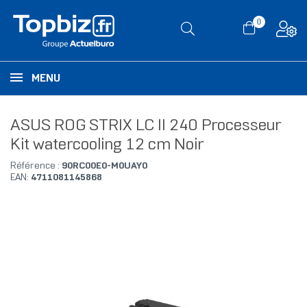
0
MENU
ASUS ROG STRIX LC II 240 Processeur
Kit watercooling 12 cm Noir
Référence :
90RC00E0-M0UAY0
EAN:
4711081145868
RUPTURE DE STOCK