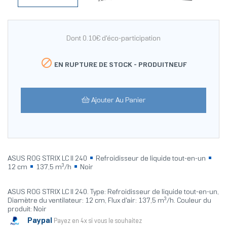
Dont 0.10€ d'éco-participation

EN RUPTURE DE STOCK -
PRODUITNEUF
Ajouter Au Panier
ASUS ROG STRIX LC II 240
Refroidisseur de liquide tout-en-un
12 cm
137,5 m³/h
Noir
ASUS ROG STRIX LC II 240. Type: Refroidisseur de liquide tout-en-un,
Diamètre du ventilateur: 12 cm, Flux d'air: 137,5 m³/h. Couleur du
produit: Noir
Paypal
Payez en 4x si vous le souhaitez