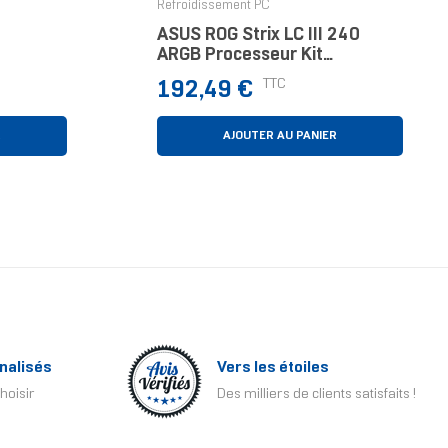
Refroidissement PC
ASUS ROG Strix LC III 240
ARGB Processeur Kit
ooling
Watercooling 12 Cm Noir
Prix
TTC
192,49 €
)
R
AJOUTER AU PANIER
nalisés
Vers les étoiles
hoisir
Des milliers de clients satisfaits !