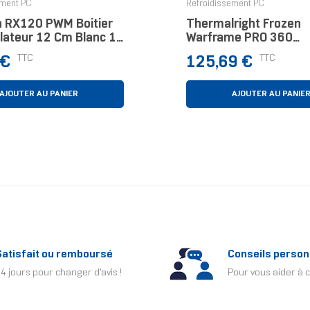
ement PC
Refroidissement PC
 RX120 PWM Boitier
Thermalright Frozen
ilateur 12 Cm Blanc 1
Warframe PRO 360
Processeur Kit Waterc
Prix
TTC
TTC
 €
125,69 €
12 Cm Blanc 1 Pièce(s
AJOUTER AU PANIER
AJOUTER AU PANIE
Satisfait ou remboursé
Conseils person
4 jours pour changer d'avis !
Pour vous aider à c