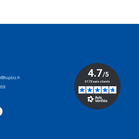
T
t@topbiz.fr
 69