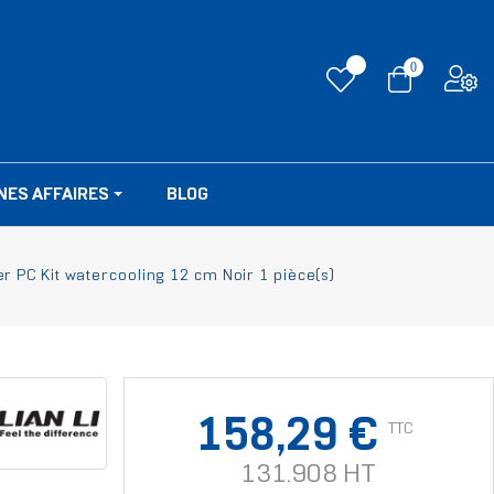
0
NES AFFAIRES
BLOG
tier PC Kit watercooling 12 cm Noir 1 pièce(s)
158,29 €
TTC
131.908 HT