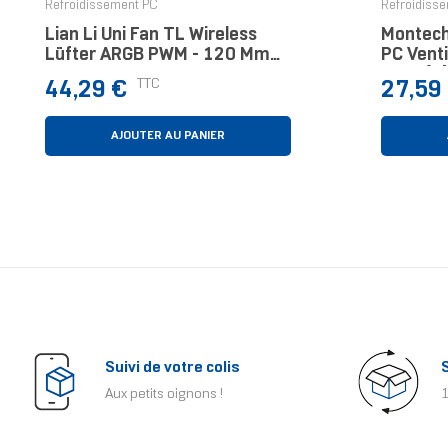
Refroidissement PC
Refroidiss
Lian Li Uni Fan TL Wireless
Montech
Lüfter ARGB PWM - 120 Mm
PC Vent
Weiß Boitier PC Ventilateur 12
Pièce(s)
Prix
Prix
TTC
44,29 €
27,59
Cm Blanc 1 Pièce(s)
AJOUTER AU PANIER
Suivi de votre colis
Aux petits oignons !
1