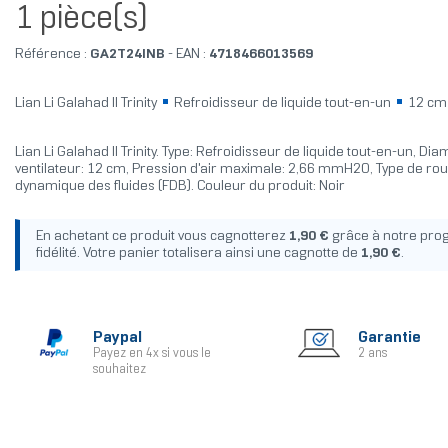
1 pièce(s)
Référence :
GA2T24INB
- EAN :
4718466013569
Lian Li Galahad II Trinity
Refroidisseur de liquide tout-en-un
12 c
Lian Li Galahad II Trinity. Type: Refroidisseur de liquide tout-en-un, Di
ventilateur: 12 cm, Pression d'air maximale: 2,66 mmH2O, Type de rou
dynamique des fluides (FDB). Couleur du produit: Noir
En achetant ce produit vous cagnotterez
1,90 €
grâce à notre pr
fidélité. Votre panier totalisera ainsi une cagnotte de
1,90 €
.
Paypal
Garantie
Payez en 4x si vous le
2 ans
souhaitez