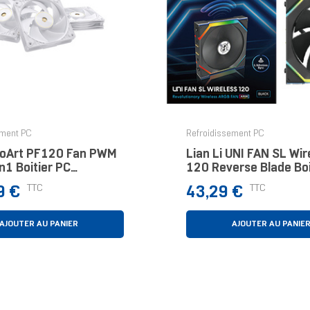
ement PC
Refroidissement PC
oArt PF120 Fan PWM
Lian Li UNI FAN SL Wir
n1 Boitier PC
120 Reverse Blade Boi
eur 12 Cm Blanc 3
Ventilateur 12 Cm Noi
Prix
TTC
TTC
9 €
43,29 €
Pièce(s)
AJOUTER AU PANIER
AJOUTER AU PANIE