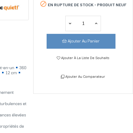

EN RUPTURE DE STOCK -
PRODUIT NEUF
Ajouter Au Panier
Ajouter À La Liste De Souhaits
out-en-un
360
n
12 cm
Ajouter Au Comparateur
nnement
turbulences et
mances élevées
propriétés de