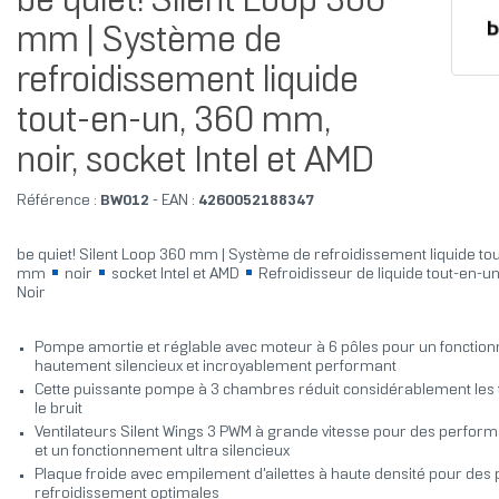
be quiet! Silent Loop 360
mm | Système de
refroidissement liquide
tout-en-un, 360 mm,
noir, socket Intel et AMD
Référence :
BW012
- EAN :
4260052188347
be quiet! Silent Loop 360 mm | Système de refroidissement liquide t
mm
noir
socket Intel et AMD
Refroidisseur de liquide tout-en-u
Noir
Pompe amortie et réglable avec moteur à 6 pôles pour un fonctio
hautement silencieux et incroyablement performant
Cette puissante pompe à 3 chambres réduit considérablement les 
le bruit
Ventilateurs Silent Wings 3 PWM à grande vitesse pour des perfor
et un fonctionnement ultra silencieux
Plaque froide avec empilement d'ailettes à haute densité pour des 
refroidissement optimales