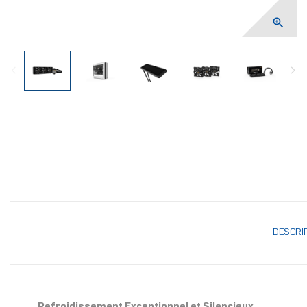

DESCRI
Refroidissement Exceptionnel et Silencieux