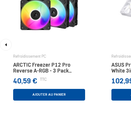
‹
Refroidissement PC
Refroidiss
ARCTIC Freezer P12 Pro
ASUS Pr
Reverse A-RGB - 3 Pack
White 3i
Boitier PC Ventilateur 12 Cm
Ventilat
Prix
Prix
TTC
40,59 €
102,9
Noir 3 Pièce(s)
Pièce(s)
AJOUTER AU PANIER