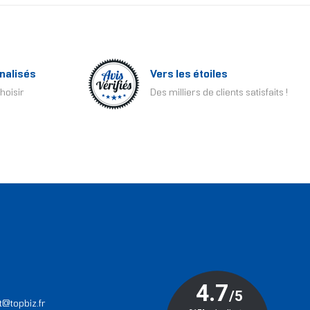
nalisés
Vers les étoiles
hoisir
Des milliers de clients satisfaits !
T
t@topbiz.fr