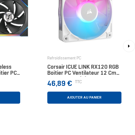
›
Refroidissement PC
eless
Corsair ICUE LINK RX120 RGB
tier PC
Boitier PC Ventilateur 12 Cm
r 1
Blanc 1 Pièce(s)
Prix
TTC
46,89 €
R
AJOUTER AU PANIER