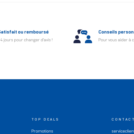
Satisfait ou remboursé
Conseils person
4 jours pour changer d'avis !
Pour vous aider à c
TOP DEALS
CONTAC
Promotions
serviceclien