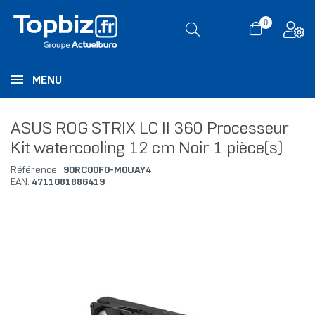
0
MENU
ASUS ROG STRIX LC II 360 Processeur
Kit watercooling 12 cm Noir 1 pièce(s)
Référence :
90RC00F0-M0UAY4
EAN:
4711081886419
RUPTURE DE STOCK