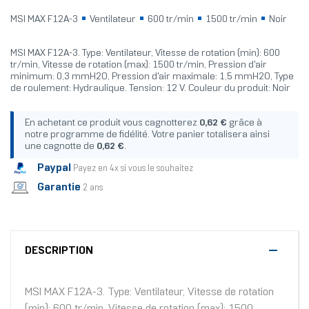
MSI MAX F12A-3
Ventilateur
600 tr/min
1500 tr/min
Noir
MSI MAX F12A-3. Type: Ventilateur, Vitesse de rotation (min): 600
tr/min, Vitesse de rotation (max): 1500 tr/min, Pression d'air
minimum: 0,3 mmH2O, Pression d'air maximale: 1,5 mmH2O, Type
de roulement: Hydraulique. Tension: 12 V. Couleur du produit: Noir
En achetant ce produit vous cagnotterez
0,62 €
grâce à
notre programme de fidélité. Votre panier totalisera ainsi
une cagnotte de
0,62 €
.
Paypal
Payez en 4x si vous le souhaitez
Garantie
2 ans
DESCRIPTION
MSI MAX F12A-3. Type: Ventilateur, Vitesse de rotation
(min): 600 tr/min, Vitesse de rotation (max): 1500