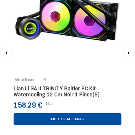
‹
›
Refroidissement PC
Lian Li GA II TRINITY Boitier PC Kit
Watercooling 12 Cm Noir 1 Pièce(s)
Prix
TTC
158,29 €
AJOUTER AU PANIER