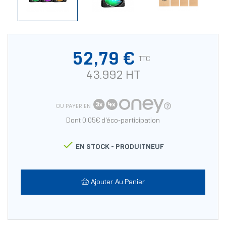
52,79 €
TTC
43.992 HT
OU PAYER EN
Dont 0.05€ d'éco-participation

EN STOCK -
PRODUITNEUF
Ajouter Au Panier