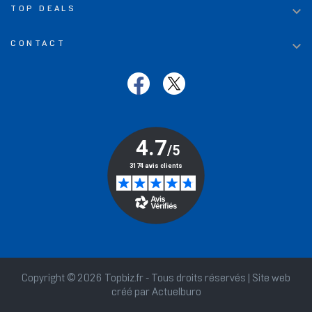

TOP DEALS

CONTACT
Copyright © 2026 Topbiz.fr - Tous droits réservés | Site web
créé par
Actuelburo