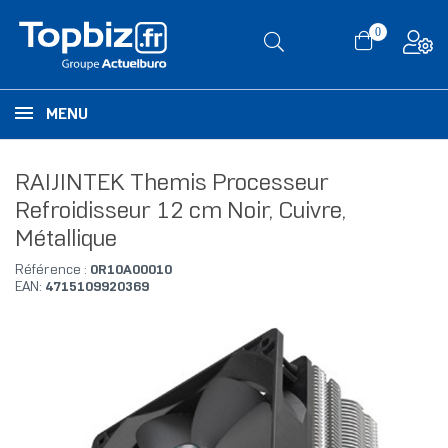
0
MENU
RAIJINTEK Themis Processeur
Refroidisseur 12 cm Noir, Cuivre,
Métallique
Référence :
0R10A00010
EAN:
4715109920369
RUPTURE DE STOCK